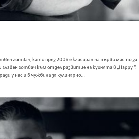
ен готвач, като през 2008 е класиран на първо място за
и главен готвач към отдел развитие на кухнята в ,,Happy “.
ди у нас и в чужбина за кулинарно...