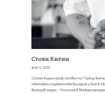
Стоян Кирин
фев. 5, 2023
Стоян Кирин Шеф готвач на “Гранд Хотел 
световно първенство Вилерой и Бох в Лю
бронзов медал – Участие в Международе