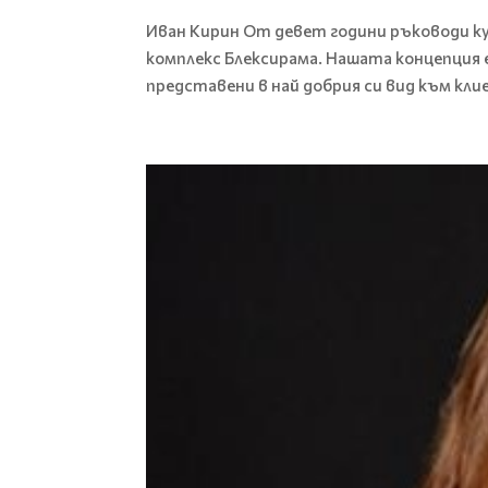
Иван Кирин От девет години ръководи 
комплекс Блексирама. Нашата концепция 
представени в най добрия си вид към кл