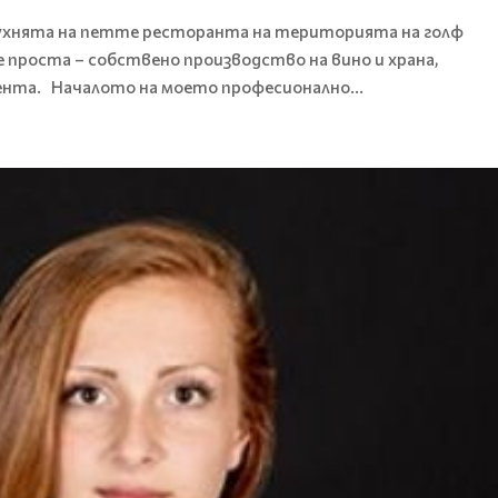
кухнята на петте ресторанта на територията на голф
е проста – собствено производство на вино и храна,
иента. Началото на моето професионално...