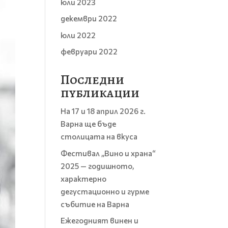
юли 2023
декември 2022
юли 2022
февруари 2022
Последни
публикации
На 17 и 18 април 2026 г.
Варна ще бъде
столицата на вкуса
Фестивал „Вино и храна“
2025 — годишното,
характерно
дегустационно и гурме
събитие на Варна
Ежегодният винен и