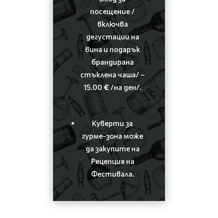
посещение /
включва
дегустации на
вина и подарък
брандирана
стъклена чаша/ –
15.00
€
/на ден/.
Куверти за
гурме-зона може
да закупите на
Рецепция на
Фестивала.