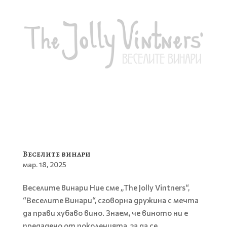
Веселите винари
мар. 18, 2025
Веселите винари Ние сме „The Jolly Vintners“,
“Веселите Винари“, сговорна дружина с мечта
да прави хубаво вино. Знаем, че виното ни е
предадено от поколенията, за да се