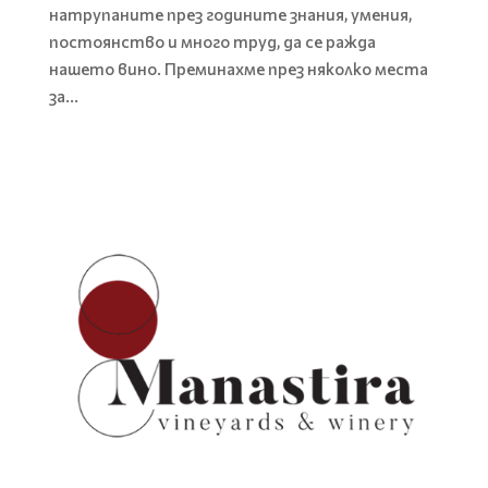
натрупаните през годините знания, умения,
постоянство и много труд, да се ражда
нашето вино. Преминахме през няколко места
за...