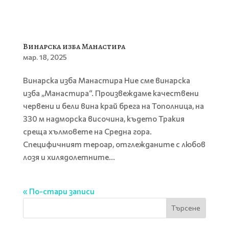
Винарска изба Манастира
мар. 18, 2025
Винарска изба Манастира Ние сме винарска
изба „Манастира“. Произвеждаме качествени
червени и бели вина край брега на Тополница, на
330 м надморска височина, където Тракия
среща хълмовете на Средна гора.
Специфичният тероар, отглежданите с любов
лозя и хилядолетните...
« По-стари записи
Търсене