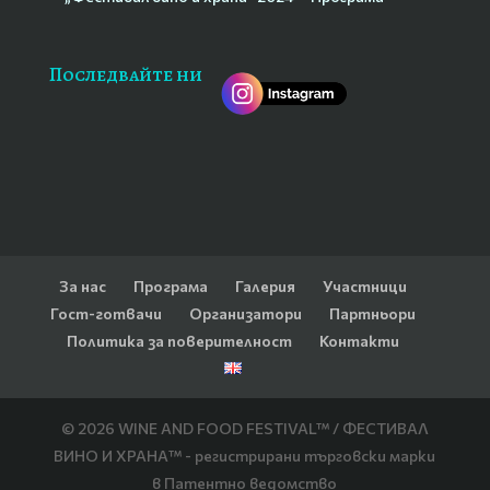
Последвайте ни
За нас
Програма
Галерия
Участници
Гост-готвачи
Организатори
Партньори
Политика за поверителност
Контакти
© 2026 WINE AND FOOD FESTIVAL™ / ФЕСТИВАЛ
ВИНО И ХРАНА™ - регистрирани търговски марки
в Патентно ведомство