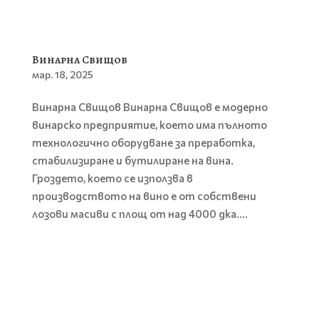
Винарна Свищов
мар. 18, 2025
Винарна Свищов Винарна Свищов е модерно
винарско предприятие, което има пълното
технологично оборудване за преработка,
стабилизиране и бутилиране на вина.
Гроздето, което се използва в
производството на вино е от собствени
лозови масиви с площ от над 4000 дка....