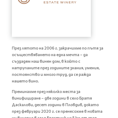
През лятото на 2006 г. закрачихме по пътя за
осъществяването на една мечта – да
създадем наш винен дом, в който с
натрупаните през годините знания, умения,
постоянство и много труд, да се ражда
нашето вино.
Преминахме през няколко места за
винифициране – две години в село Братя
Даскалови, десет години в Пловдив, докато
през февруари 2020 г. се пренесохме в новата
ни винарна в село Брестник на 5 км от град