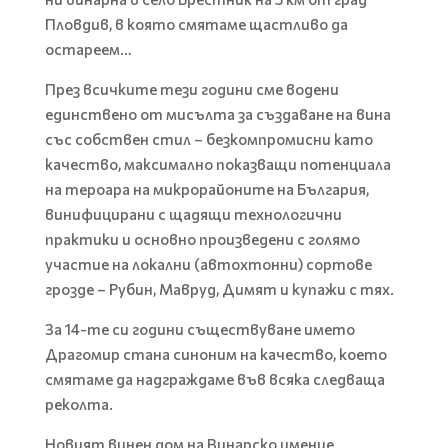
Пловдив, в която смятаме щастливо да
остареем…
През всичките тези години сме водени
единствено от мисълта за създаване на вина
със собствен стил – безкомпромисни като
качество, максимално показващи потенциала
на тероара на микрорайоните на България,
винифицирани с щадящи технологични
практики и основно произведени с голямо
участие на локални (автохтонни) сортове
грозде – Рубин, Мавруд, Димят и купажи с тях.
За 14-те си години съществуване името
Драгомир стана синоним на качество, което
смятаме да надграждаме във всяка следваща
реколта.
Новият винен дом на Винарско имение