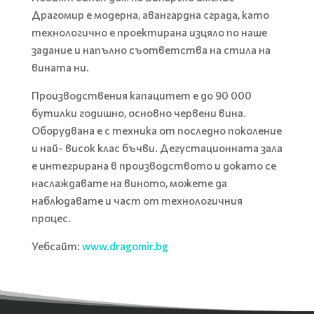
Драгомир е модерна, авангардна сграда, като
технологично е проектирана изцяло по наше
задание и напълно съответства на стила на
вината ни.
Производствения капацитет е до 90 000
бутилки годишно, основно червени вина.
Оборудвана е с техника от последно поколение
и най- висок клас бъчви. Дегустационната зала
е интегрирана в производството и докато се
наслаждавате на виното, можете да
наблюдавате и част от технологичния
процес.
Уебсайт:
www.dragomir.bg