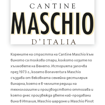
Корените на страстта на Cantine Maschio към
виното са толкова стари, колкото лозите по
хълмовете на Венето. Историята започва
през 1973 г., когато Bonaventura Maschio
създава от вековната семейна дестилерия
винарна, която е в челните редици на
технологиите и производството оттогава и
която днес произвежда двете най-продавани
вина в Италия, Maschio шардоне и Maschio Pinot