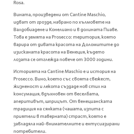
Rosa.
Вината, произведени от Cantine Maschio,
идват от грозде, набрано по хълмовете на
Валдобиадене и Конелиано и в долината Пиаве.
Това е земята на Prosecco: територия, която
варира от дивата красота на Доломитите до
изисканата красота на Венеция, където
лозата се отглежда повече от 3000 години.
Историята на Cantine Maschio е и история на
Prosecco. Вино, което със своята свежест,
жизненост и лекота създаде нов стил на
консумация, вдъхновен от веселбата,
аперитивът, шприцът. От венецианската
традиция на сянката (чашата, изпита с
приятели в таверната) страст, която е
завладяла най-внимателните и ентусиазирани
потребители.