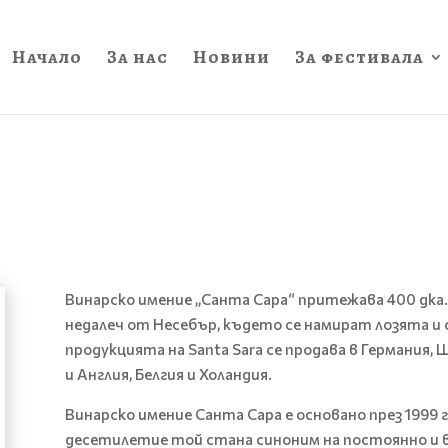
Начало
За нас
Новини
За фестивала
Винарско имение „Санта Сара“ притежава 400 дка. 
недалеч от Несебър, където се намират лозята и с
продукцията на Santa Sara се продава в Германия,
и Англия, Белгия и Холандия.
Винарско имение Санта Сара е основано през 1999 
десетилетие той стана синоним на постоянно и в