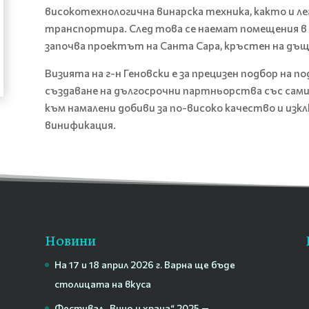
високотехнологична винарска техника, както и ле
транспортира. След това се наемат помещения в д
започва проектът на Санта Сара, кръстен на дъщ
Визията на г-н Геновски е за прецизен подбор на 
създаване на дългосрочни партньорства със сам
към намалени добиви за по-високо качество и из
винификация.
Новини
На 17 и 18 април 2026 г. Варна ще бъде
столицата на вкуса
Фестивал „Вино и храна“ 2025 —