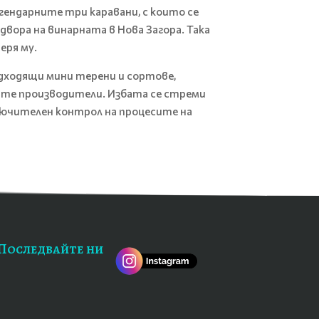
гендарните три каравани, с които се
вора на винарната в Нова Загора. Така
еря му.
подходящи мини терени и сортове,
ите производители. Избата се стреми
ключителен контрол на процесите на
Последвайте ни