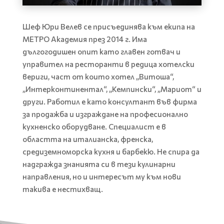
Шеф Юри Велев се присъединява към екипа на
МЕТРО Академия през 2014 г. Има
дългогодишен опит като главен готвач и
управител на ресторанти в редица хотелски
вериги, част от които хотел „Витоша“,
„Интерконтинентал“, „Кемпински“, „Мариот“ и
други. Работил е като консултант във фирма
за продажба и изграждане на професионално
кухненско оборудване. Специалист е в
областта на италианска, френска,
средиземноморска кухня и барбекю. Не спира да
надгражда знанията си в тези кулинарни
направления, но и интересът му към нови
такива е нестихващ.