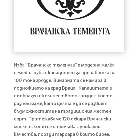
Изба “Врачанска теменуга” е модерна малка
семейна изба с капацитет за преработка на
100 тона грозде. Винарната се намира в
подножието на град Враца
. Капацитета е
съобразен с количеството грозде с което
разполагаме, като целта е да се развият
възможностите на традициония местен
сорт. Притежаваме 120 декара Врачански
мискет, кото се отличава с уникални
качества, поради тероара в който вирее
.