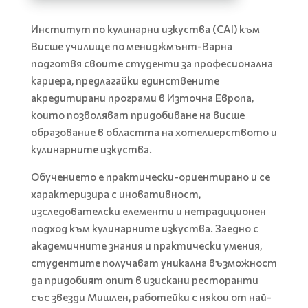
Институт по кулинарни изкуства (CAI) към
Висше училище по мениджмънт-Варна
подготвя своите студенти за професионална
кариера, предлагайки единствените
акредитирани програми в Източна Европа,
които позволяват придобиване на висше
образование в областта на хотелиерството и
кулинарните изкуства.
Обучението е практически-ориентирано и се
характеризира с иновативност,
изследователски елементи и нетрадиционен
подход към кулинарните изкуства. Заедно с
академичните знания и практически умения,
студентите получават уникална възможност
да придобият опит в изискани ресторанти
със звезди Мишлен, работейки с някои от най-