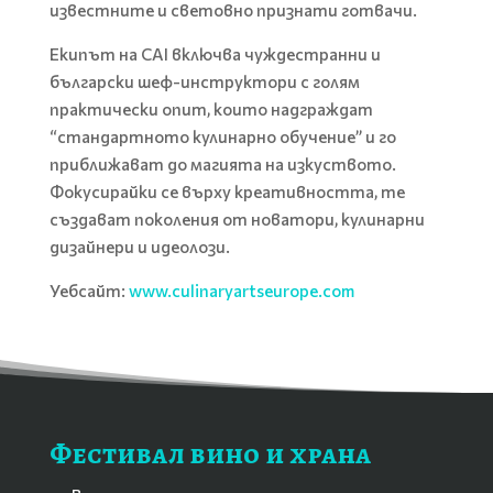
известните и световно признати готвачи.
Екипът на CAI включва чуждестранни и
български шеф-инструктори с голям
практически опит, които надграждат
“стандартното кулинарно обучение” и го
приближават до магията на изкуството.
Фокусирайки се върху креативността, те
създават поколения от новатори, кулинарни
дизайнери и идеолози.
Уебсайт:
www.culinaryartseurope.com
Фестивал вино и храна