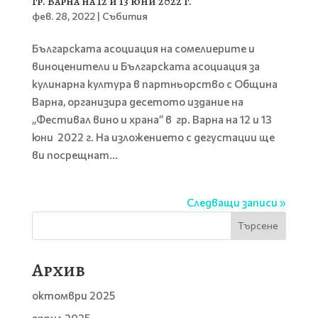
гр. Варна на 12 и 13 юни 2022 г.
фев. 28, 2022
|
Събития
Българската асоциaция на сомелиерите и
виноценители и Българската асоциация за
кулинарна култура в партньорство с Община
Варна, организира десетото издание на
„Фестивал вино и храна” в гр. Варна на 12 и 13
юни 2022 г. На изложението с дегустации ще
ви посрещнат...
Следващи записи »
Търсене
Архив
октомври 2025