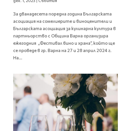
дек. 1, 2023
|
Събития
За дванадесета поредна година Българската
асоциaция на сомелиерите и виноценители и
Българската асоциация за кулинарна култура в
партньорство с Община Варна организира
ежегодния „Фестивал вино и храна”, който ще
се проведе в гр. Варна на 27 и 28 април 2024 г.
На...