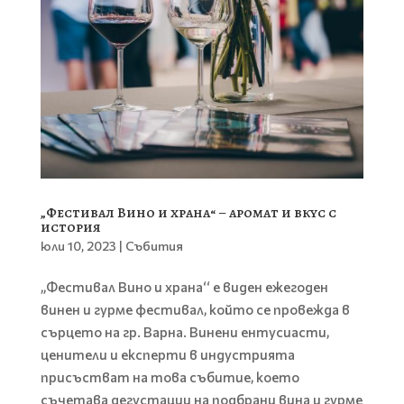
„Фестивал Вино и храна“ – аромат и вкус с
история
юли 10, 2023
|
Събития
„Фестивал Вино и храна‘‘ е виден ежегоден
винен и гурме фестивал, който се провежда в
сърцето на гр. Варна. Винени ентусиасти,
ценители и експерти в индустрията
присъстват на това събитие, което
съчетава дегустации на подбрани вина и гурме