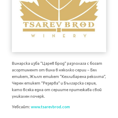
Винарска изба “Царев Брод” разполага с богат
асортимент от вина в няколко серии – Бял
етикет, Жълт етикет “Кехлибарена реколта”,
Черен етикет “Резерва” и Българска серия,
като всяка една от сериите притежава свой
уникален почерк.
Уебсайт:
www.tsarevbrod.com