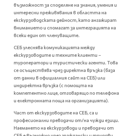
възможност за споделяне на знания, умения и
интересни преживявания в областта на
екскурзоводската дейност, като ангажират
вниманието и спомагат за интеграцията на
всеки един от членуващите.
СЕБ улеснява комуникацията между
екскурзоводите и техните клиенти –
туроператори и туристически агенти. Това
се осъществява чрез директна връзка (база
от данни в официалния сайт на СЕБ) или
индиректна връзка (с помощта на
компетентно лице, отговарящо по телефона
и електронната поща на организацията).
Част от екскурзоводите на СЕБ, са и
професионални преводачи от/на чужди езици.
Наемането на екскурзоводи и преводачи от
СЕБ е възможно чрез граждански и трудови