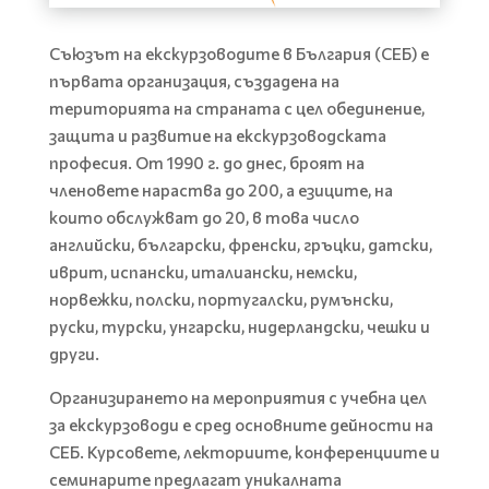
Съюзът на екскурзоводите в България (СЕБ) е
първата организация, създадена на
територията на страната с цел обединение,
защита и развитие на екскурзоводската
професия. От 1990 г. до днес, броят на
членовете нараства до 200, а езиците, на
които обслужват до 20, в това число
английски, български, френски, гръцки, датски,
иврит, испански, италиански, немски,
норвежки, полски, португалски, румънски,
руски, турски, унгарски, нидерландски, чешки и
други.
Организирането на мероприятия с учебна цел
за екскурзоводи е сред основните дейности на
СЕБ. Курсовете, лекториите, конференциите и
семинарите предлагат уникалната